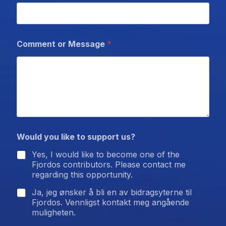
D
Comment or Message
*
o
y
o
u
o
u
r
Would you like to support us?
Yes, I would like to become one of the
Fjordos contributors. Please contact me
regarding this opportunity.
Ja, jeg ønsker å bli en av bidragsyterne til
Fjordos. Vennligst kontakt meg angående
muligheten.