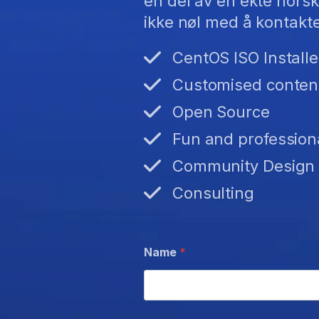
en del av en ekte norsk
ikke nøl med å kontakt
CentOS ISO Installe
Customised conten
Open Source
Fun and profession
Community Design
Consulting
Name
*
D