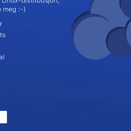
 Linux-distribusjon,
e meg :-)
r
ts
al