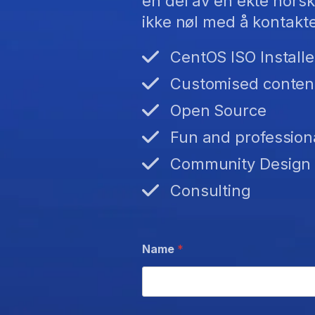
en del av en ekte norsk
ikke nøl med å kontakt
CentOS ISO Installe
Customised conten
Open Source
Fun and profession
Community Design
Consulting
Name
*