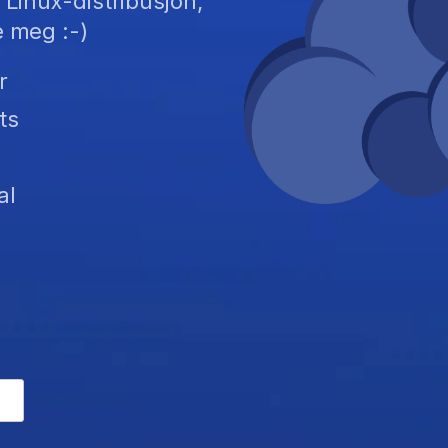
 Linux-distribusjon,
e meg :-)
r
ts
al