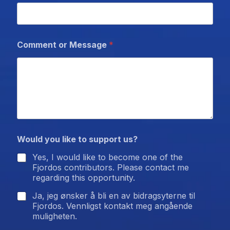
E
Comment or Message
*
m
a
i
l
M
e
s
s
a
g
Would you like to support us?
e
P
Yes, I would like to become one of the
r
Fjordos contributors. Please contact me
i
regarding this opportunity.
v
a
Ja, jeg ønsker å bli en av bidragsyterne til
c
Fjordos. Vennligst kontakt meg angående
y
muligheten.